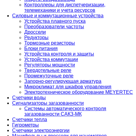
Контроллеры для диспетчеризации,
телемеханики и учета ресурсов
Силовые и коммутационные устройства
Устройства плавного пуска
Преобразователи частоты
Дроссели
Редукторы
Тормозные резисторы
Блоки питания
Устройства контроля и защиты
Устройства коммутации
Регуляторы мощности
Твердотельные реле
Промежуточные реле
Запорно-регулирующая арматура
Микроклимат для шкафов управления
Электротехническое оборудование MEYERTEC
Счетчики воды
Сигнализаторы загазованности
Системы автоматического контроля
загазованности САКЗ-МК
Счетчики тепла
Гигрометры
Счетчики электроэнергии
Манифольды и дроссели для манометров