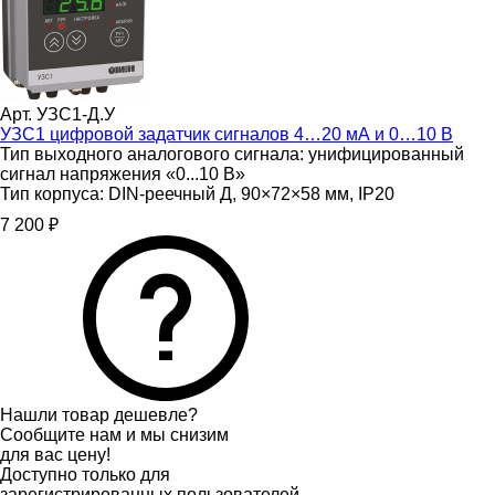
Арт. УЗС1-Д.У
УЗС1 цифровой задатчик сигналов 4…20 мА и 0…10 В
Тип выходного аналогового сигнала:
унифицированный
сигнал напряжения «0...10 В»
Тип корпуса:
DIN-реечный Д, 90×72×58 мм, IP20
7 200 ₽
Нашли товар дешевле?
Сообщите нам и мы снизим
для вас цену!
Доступно только для
зарегистрированных пользователей