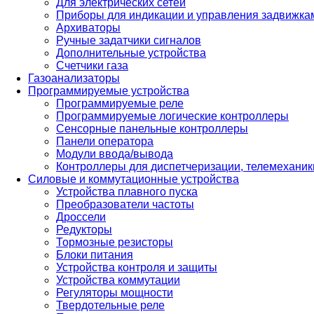
Для электрических сетей
Приборы для индикации и управления задвижка
Архиваторы
Ручные задатчики сигналов
Дополнительные устройства
Счетчики газа
Газоанализаторы
Программируемые устройства
Программируемые реле
Программируемые логические контроллеры
Сенсорные панельные контроллеры
Панели оператора
Модули ввода/вывода
Контроллеры для диспетчеризации, телемеханики
Силовые и коммутационные устройства
Устройства плавного пуска
Преобразователи частоты
Дроссели
Редукторы
Тормозные резисторы
Блоки питания
Устройства контроля и защиты
Устройства коммутации
Регуляторы мощности
Твердотельные реле