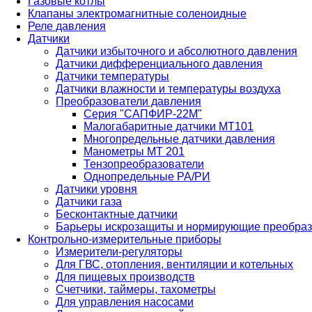
Газовые котлы
Клапаны электромагнитные соленоидные
Реле давления
Датчики
Датчики избыточного и абсолютного давления
Датчики дифференциального давления
Датчики температуры
Датчики влажности и температуры воздуха
Преобразователи давления
Серия "САПФИР-22М"
Малогабаритные датчики МТ101
Многопредельные датчики давления
Манометры МТ 201
Тензопреобразователи
Однопредельные РА/РИ
Датчики уровня
Датчики газа
Бесконтактные датчики
Барьеры искрозащиты и нормирующие преобраз
Контрольно-измерительные приборы
Измерители-регуляторы
Для ГВС, отопления, вентиляции и котельных
Для пищевых производств
Счетчики, таймеры, тахометры
Для управления насосами