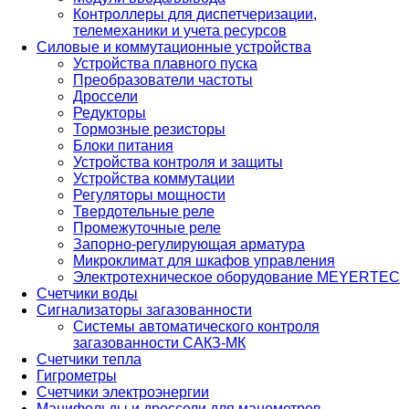
Контроллеры для диспетчеризации,
телемеханики и учета ресурсов
Силовые и коммутационные устройства
Устройства плавного пуска
Преобразователи частоты
Дроссели
Редукторы
Тормозные резисторы
Блоки питания
Устройства контроля и защиты
Устройства коммутации
Регуляторы мощности
Твердотельные реле
Промежуточные реле
Запорно-регулирующая арматура
Микроклимат для шкафов управления
Электротехническое оборудование MEYERTEC
Счетчики воды
Сигнализаторы загазованности
Системы автоматического контроля
загазованности САКЗ-МК
Счетчики тепла
Гигрометры
Счетчики электроэнергии
Манифольды и дроссели для манометров