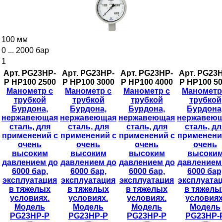
100 мм
0 ... 2000 бар
1
Арт. PG23HP-
Арт. PG23HP-
Арт. PG23HP-
Арт. PG23
P НР100 2500
P НР100 3000
P НР100 4000
P НР100 5
Манометр с
Манометр с
Манометр с
Манометр
трубкой
трубкой
трубкой
трубкой
Бурдона,
Бурдона,
Бурдона,
Бурдона
нержавеющая
нержавеющая
нержавеющая
нержавею
сталь, для
сталь, для
сталь, для
сталь, дл
применений с
применений с
применений с
применени
очень
очень
очень
очень
высоким
высоким
высоким
высоки
давлением до
давлением до
давлением до
давлением
6000 бар,
6000 бар,
6000 бар,
6000 бар
эксплуатация
эксплуатация
эксплуатация
эксплуата
в тяжелых
в тяжелых
в тяжелых
в тяжелы
условиях.
условиях.
условиях.
условиях
Модель
Модель
Модель
Модель
PG23HP-P
PG23HP-P
PG23HP-P
PG23HP-