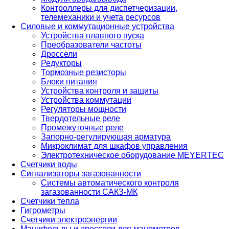
Контроллеры для диспетчеризации,
телемеханики и учета ресурсов
Силовые и коммутационные устройства
Устройства плавного пуска
Преобразователи частоты
Дроссели
Редукторы
Тормозные резисторы
Блоки питания
Устройства контроля и защиты
Устройства коммутации
Регуляторы мощности
Твердотельные реле
Промежуточные реле
Запорно-регулирующая арматура
Микроклимат для шкафов управления
Электротехническое оборудование MEYERTEC
Счетчики воды
Сигнализаторы загазованности
Системы автоматического контроля
загазованности САКЗ-МК
Счетчики тепла
Гигрометры
Счетчики электроэнергии
Манифольды и дроссели для манометров