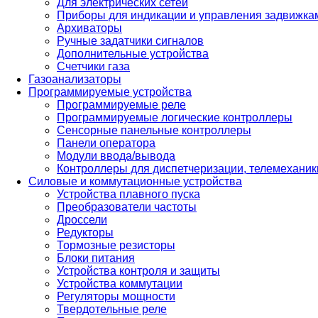
Для электрических сетей
Приборы для индикации и управления задвижка
Архиваторы
Ручные задатчики сигналов
Дополнительные устройства
Счетчики газа
Газоанализаторы
Программируемые устройства
Программируемые реле
Программируемые логические контроллеры
Сенсорные панельные контроллеры
Панели оператора
Модули ввода/вывода
Контроллеры для диспетчеризации, телемеханики
Силовые и коммутационные устройства
Устройства плавного пуска
Преобразователи частоты
Дроссели
Редукторы
Тормозные резисторы
Блоки питания
Устройства контроля и защиты
Устройства коммутации
Регуляторы мощности
Твердотельные реле