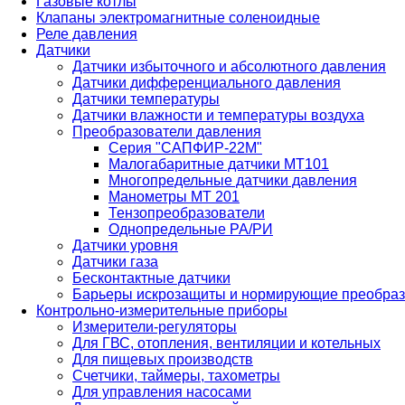
Газовые котлы
Клапаны электромагнитные соленоидные
Реле давления
Датчики
Датчики избыточного и абсолютного давления
Датчики дифференциального давления
Датчики температуры
Датчики влажности и температуры воздуха
Преобразователи давления
Серия "САПФИР-22М"
Малогабаритные датчики МТ101
Многопредельные датчики давления
Манометры МТ 201
Тензопреобразователи
Однопредельные РА/РИ
Датчики уровня
Датчики газа
Бесконтактные датчики
Барьеры искрозащиты и нормирующие преобраз
Контрольно-измерительные приборы
Измерители-регуляторы
Для ГВС, отопления, вентиляции и котельных
Для пищевых производств
Счетчики, таймеры, тахометры
Для управления насосами