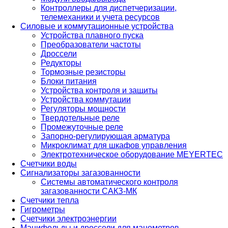
Контроллеры для диспетчеризации,
телемеханики и учета ресурсов
Силовые и коммутационные устройства
Устройства плавного пуска
Преобразователи частоты
Дроссели
Редукторы
Тормозные резисторы
Блоки питания
Устройства контроля и защиты
Устройства коммутации
Регуляторы мощности
Твердотельные реле
Промежуточные реле
Запорно-регулирующая арматура
Микроклимат для шкафов управления
Электротехническое оборудование MEYERTEC
Счетчики воды
Сигнализаторы загазованности
Системы автоматического контроля
загазованности САКЗ-МК
Счетчики тепла
Гигрометры
Счетчики электроэнергии
Манифольды и дроссели для манометров