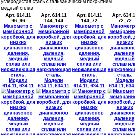
углеродистая сталь с гальваническим покрытием
медный сплав
Арт. 614.11
Арт. 614.11
Арт. 614.11
Арт. 634.
96_96
144_144
144_72
72_72
Манометр с
Манометр с
Манометр с
Манометр
мембранной
мембранной
мембранной
мембранн
коробкой, для
коробкой, для
коробкой, для
коробкой, 
низких
низких
низких
низких
диапазонов
диапазонов
диапазонов
диапазон
даления,
даления,
даления,
даления
медный
медный
медный
медный
сплав или
сплав или
сплав или
сплав ил
нержавеющая
нержавеющая
нержавеющая
нержавею
сталь.
сталь.
сталь.
сталь.
Модели
Модели
Модели
Модели
614.11, 634.11
614.11, 634.11
614.11, 634.11
614.11, 634