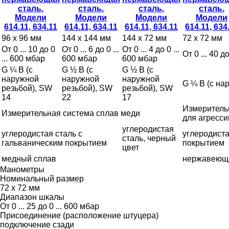
96 x 96 мм
144 x 144 мм
144 x 72 мм
72 x 72 мм
От 0 ... 10 до 0
От 0 ... 6 до 0 ...
От 0 ... 4 до 0 ...
От 0 ... 40 д
... 600 мбар
600 мбар
600 мбар
G ¼ B (с
G ½ B (с
G ½ B (с
наружной
наружной
наружной
G ¼ B (с на
резьбой), SW
резьбой), SW
резьбой), SW
14
22
17
Измеритель
Измерительная система сплав меди
для агресс
углеродистая
углеродистая сталь с
углеродиста
сталь, черный
гальваническим покрытием
покрытием
цвет
медный сплав
нержавеюща
Манометры
Номинальный размер
72 x 72 мм
Диапазон шкалы
От 0 ... 25 до 0 ... 600 мбар
Присоединение (расположение штуцера)
подключение сзади